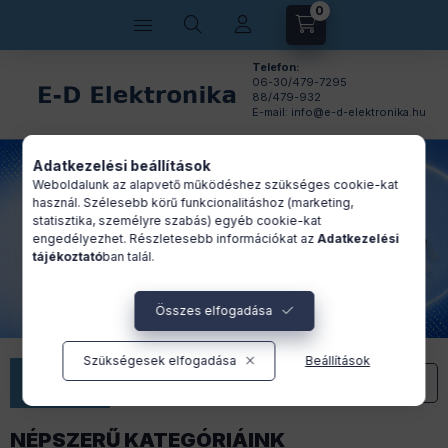
0
Kosárban lévő tétel
Telefon:
06-30/479-7295
88/479-932
E-mail: info@e-d-elektronika.hu
Adatkezelési beállítások
Weboldalunk az alapvető működéshez szükséges cookie-kat
használ. Szélesebb körű funkcionalitáshoz (marketing,
statisztika, személyre szabás) egyéb cookie-kat
engedélyezhet. Részletesebb információkat az
Adatkezelési
tájékoztató
ban talál.
Összes elfogadása
Szükségesek elfogadása
Beállítások
Versenyképes árak
Kiváló ár-érték arány
NÉPSZERŰ KATEGÓRIÁINK