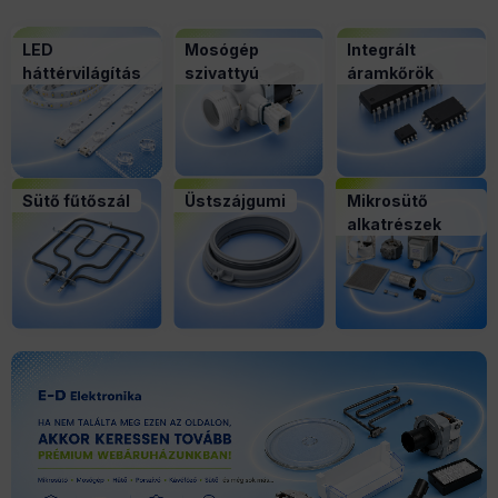
LED
Mosógép
Integrált
háttérvilágítás
szivattyú
áramkőrök
Sütő fűtőszál
Üstszájgumi
Mikrosütő
alkatrészek