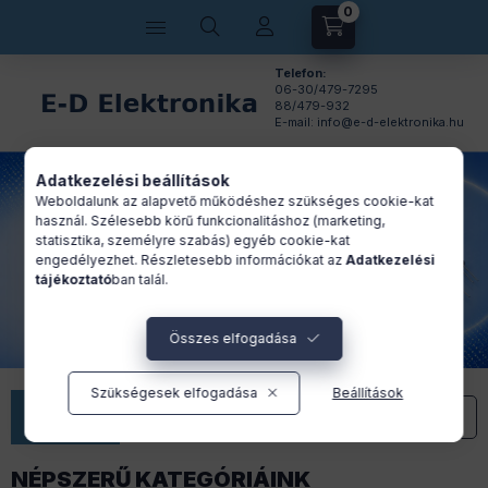
0
Kosárban lévő tétel
Telefon:
06-30/479-7295
88/479-932
E-mail: info@e-d-elektronika.hu
Adatkezelési beállítások
Weboldalunk az alapvető működéshez szükséges cookie-kat
használ. Szélesebb körű funkcionalitáshoz (marketing,
statisztika, személyre szabás) egyéb cookie-kat
engedélyezhet. Részletesebb információkat az
Adatkezelési
tájékoztató
ban talál.
Összes elfogadása
Szükségesek elfogadása
Beállítások
Versenyképes árak
Kiváló ár-érték arány
NÉPSZERŰ KATEGÓRIÁINK