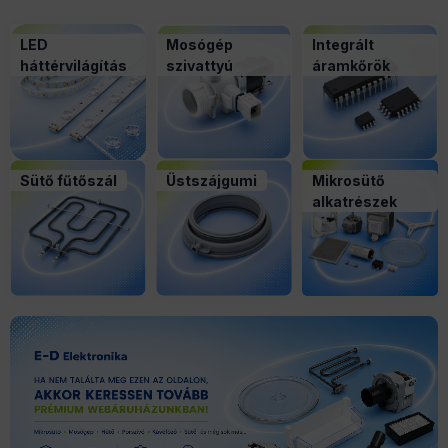
LED
Mosógép
Integrált
háttérvilágítás
szivattyú
áramkőrök
Sütő fűtőszál
Üstszájgumi
Mikrosütő
alkatrészek